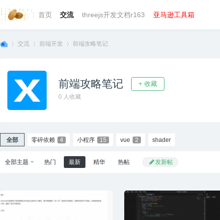
首页
交流
threejs开发文档r163
亚马逊工具箱
交流
前端开发
前端攻略笔记
前端攻略笔记
+ 收藏
we
»
›
›
0
人收藏
全部
零碎依赖
4
小程序
15
vue
2
shader
全部主题
热门
最新
精华
热帖
发新帖
bg